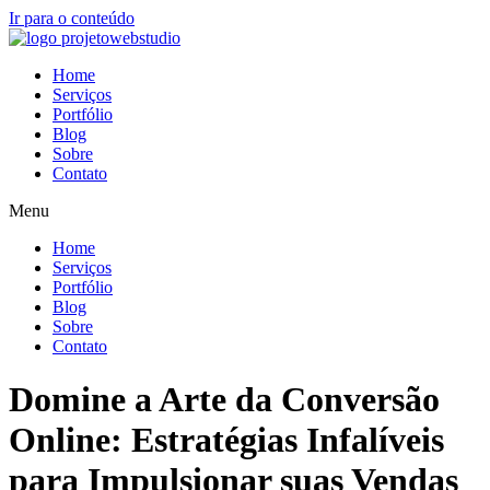
Ir para o conteúdo
Home
Serviços
Portfólio
Blog
Sobre
Contato
Menu
Home
Serviços
Portfólio
Blog
Sobre
Contato
Domine a Arte da Conversão
Online: Estratégias Infalíveis
para Impulsionar suas Vendas