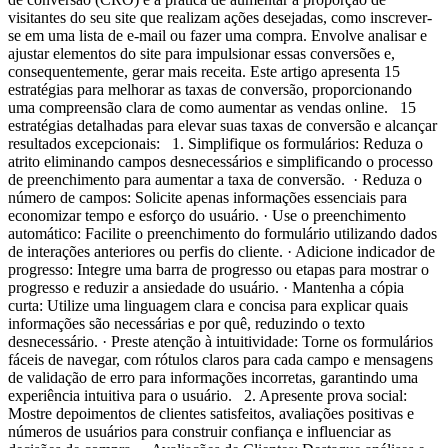
visitantes do seu site que realizam ações desejadas, como inscrever-
se em uma lista de e-mail ou fazer uma compra. Envolve analisar e
ajustar elementos do site para impulsionar essas conversões e,
consequentemente, gerar mais receita. Este artigo apresenta 15
estratégias para melhorar as taxas de conversão, proporcionando
uma compreensão clara de como aumentar as vendas online. 15
estratégias detalhadas para elevar suas taxas de conversão e alcançar
resultados excepcionais: 1. Simplifique os formulários: Reduza o
atrito eliminando campos desnecessários e simplificando o processo
de preenchimento para aumentar a taxa de conversão. · Reduza o
número de campos: Solicite apenas informações essenciais para
economizar tempo e esforço do usuário. · Use o preenchimento
automático: Facilite o preenchimento do formulário utilizando dados
de interações anteriores ou perfis do cliente. · Adicione indicador de
progresso: Integre uma barra de progresso ou etapas para mostrar o
progresso e reduzir a ansiedade do usuário. · Mantenha a cópia
curta: Utilize uma linguagem clara e concisa para explicar quais
informações são necessárias e por quê, reduzindo o texto
desnecessário. · Preste atenção à intuitividade: Torne os formulários
fáceis de navegar, com rótulos claros para cada campo e mensagens
de validação de erro para informações incorretas, garantindo uma
experiência intuitiva para o usuário. 2. Apresente prova social:
Mostre depoimentos de clientes satisfeitos, avaliações positivas e
números de usuários para construir confiança e influenciar as