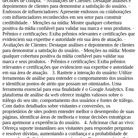
decisões de compra. · Avaliações de Clientes: Destaque análises e
depoimentos de clientes para demonstrar a satisfação do usuário. ·
Endossos de influenciadores: Apresente endossos ou colaborações
com influenciadores reconhecidos em seu setor para construir
credibilidade. · Menções na mídia: Mostre qualquer cobertura
positiva da mídia confiável para validar sua marca e seus produtos. ·
Prêmios e certificações: Exiba prêmios relevantes e certificações que
evidenciem sua expertise e autoridade em sua área de atuação. ·
Avaliações de Clientes: Destaque análises e depoimentos de clientes
para demonstrar a satisfação do usuário. · Menções na mídia: Mostre
qualquer cobertura positiva da mídia confiável para validar sua
marca e seus produtos. · Prêmios e certificações: Exiba prêmios
relevantes e certificações que evidenciem sua expertise e autoridade
em sua área de atuação. 3. Rastreie a interação do usuário: Utilize
ferramentas de análise para entender o comportamento dos usuários
e identificar pontos de atrito que possam ser otimizados. Uma
ferramenta essencial para essa finalidade é o Google Analytics. Esta
plataforma de análise da web oferece insights valiosos sobre o
tráfego do seu site, comportamento dos usuários e fontes de tráfego.
Com dados detalhados sobre visitantes e conversões, os
proprietários de sites podem entender melhor o desempenho de suas
páginas, identificar áreas de melhoria e tomar decisões estratégicas
para aprimorar a experiência do usuário. 4. Adicionar chat ao vivo:
Ofereça suporte instantâneo aos visitantes para responder perguntas
e resolver dúvidas, aumentando a confiança e a probabilidade de