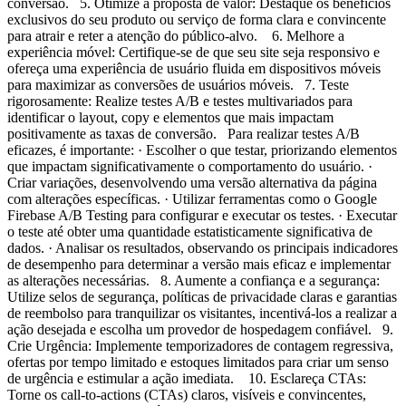
conversão. 5. Otimize a proposta de valor: Destaque os benefícios
exclusivos do seu produto ou serviço de forma clara e convincente
para atrair e reter a atenção do público-alvo. 6. Melhore a
experiência móvel: Certifique-se de que seu site seja responsivo e
ofereça uma experiência de usuário fluida em dispositivos móveis
para maximizar as conversões de usuários móveis. 7. Teste
rigorosamente: Realize testes A/B e testes multivariados para
identificar o layout, copy e elementos que mais impactam
positivamente as taxas de conversão. Para realizar testes A/B
eficazes, é importante: · Escolher o que testar, priorizando elementos
que impactam significativamente o comportamento do usuário. ·
Criar variações, desenvolvendo uma versão alternativa da página
com alterações específicas. · Utilizar ferramentas como o Google
Firebase A/B Testing para configurar e executar os testes. · Executar
o teste até obter uma quantidade estatisticamente significativa de
dados. · Analisar os resultados, observando os principais indicadores
de desempenho para determinar a versão mais eficaz e implementar
as alterações necessárias. 8. Aumente a confiança e a segurança:
Utilize selos de segurança, políticas de privacidade claras e garantias
de reembolso para tranquilizar os visitantes, incentivá-los a realizar a
ação desejada e escolha um provedor de hospedagem confiável. 9.
Crie Urgência: Implemente temporizadores de contagem regressiva,
ofertas por tempo limitado e estoques limitados para criar um senso
de urgência e estimular a ação imediata. 10. Esclareça CTAs:
Torne os call-to-actions (CTAs) claros, visíveis e convincentes,